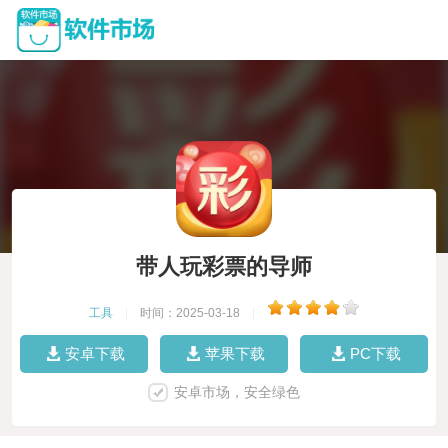
带人玩彩票的导师
工具
|
时间：2025-03-18
|
安卓下载
苹果下载
PC下载
安卓市场，安全绿色