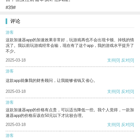
#39#
评论
游客
这款加速器app的加速效果非常好，玩游戏再也不会出现卡顿、掉线的情
况了。我以前玩游戏经常会输，现在有了这个app，我的游戏水平提升了
不少。
2025-03-18
支持
[0]
反对
[0]
游客
这款app就像我的财务顾问，让我能够省钱又省心。
2025-03-18
支持
[0]
反对
[0]
游客
这款加速器app的价格有点贵，可以适当降低一些。我个人觉得，一款加
速器app的价格应该在50元以下才比较合理。
2025-03-18
支持
[0]
反对
[0]
游客