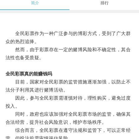
简介
排行
全民彩票作为一种广泛参与的博彩方式，受到了广大群
众的热烈追捧。
然而，由于彩票存在一定的赌博风险和不确定性，其合
法性也备受质疑。
全民彩票真的能赚钱吗
目前，国家对全民彩票的监管措施逐渐加强，以防止不
法分子利用其进行赌博活动。
因此，参与全民彩票需谨慎对待，理性购买，避免过度
投入。
同时，政府也应该加强对全民彩票市场的监管，确保其
合法经营，提升社会风险意识，维护市场秩序。
综合而言，全民彩票在遵守法规和监管下，可以正常经
营，但投注前需审慎评估风险。