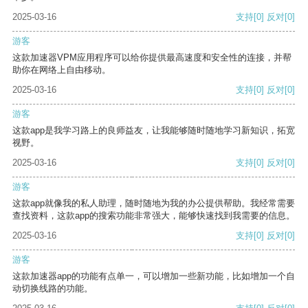
2025-03-16
支持
[0]
反对
[0]
游客
这款加速器VPM应用程序可以给你提供最高速度和安全性的连接，并帮
助你在网络上自由移动。
2025-03-16
支持
[0]
反对
[0]
游客
这款app是我学习路上的良师益友，让我能够随时随地学习新知识，拓宽
视野。
2025-03-16
支持
[0]
反对
[0]
游客
这款app就像我的私人助理，随时随地为我的办公提供帮助。我经常需要
查找资料，这款app的搜索功能非常强大，能够快速找到我需要的信息。
2025-03-16
支持
[0]
反对
[0]
游客
这款加速器app的功能有点单一，可以增加一些新功能，比如增加一个自
动切换线路的功能。