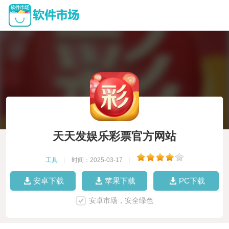
天天发娱乐彩票官方网站
工具
|
时间：2025-03-17
|
安卓下载
苹果下载
PC下载
安卓市场，安全绿色