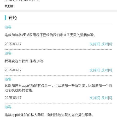
#39#
评论
游客
这款加速器VPM应用程序已经为我们带来了无限的流畅体验。
2025-03-17
支持
[0]
反对
[0]
游客
我喜欢这个软件 作者加油
2025-03-17
支持
[0]
反对
[0]
游客
这款加速器app的功能有点单一，可以增加一些新功能，比如增加一个自
动切换线路的功能。
2025-03-17
支持
[0]
反对
[0]
游客
这款app就像我的私人助理，随时随地为我的办公提供帮助。