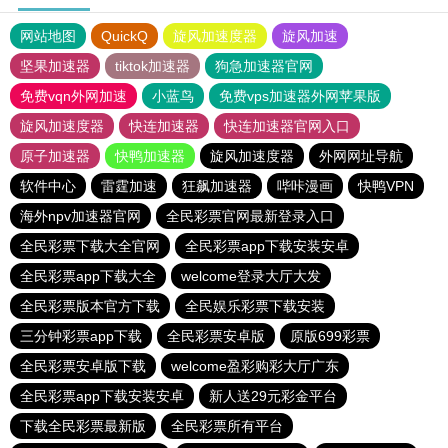
网站地图
QuickQ
旋风加速度器
旋风加速
坚果加速器
tiktok加速器
狗急加速器官网
免费vqn外网加速
小蓝鸟
免费vps加速器外网苹果版
旋风加速度器
快连加速器
快连加速器官网入口
原子加速器
快鸭加速器
旋风加速度器
外网网址导航
软件中心
雷霆加速
狂飙加速器
哔咔漫画
快鸭VPN
海外npv加速器官网
全民彩票官网最新登录入口
全民彩票下载大全官网
全民彩票app下载安装安卓
全民彩票app下载大全
welcome登录大厅大发
全民彩票版本官方下载
全民娱乐彩票下载安装
三分钟彩票app下载
全民彩票安卓版
原版699彩票
全民彩票安卓版下载
welcome盈彩购彩大厅广东
全民彩票app下载安装安卓
新人送29元彩金平台
下载全民彩票最新版
全民彩票所有平台