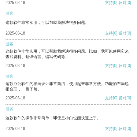
2025-03-18
支持
[0]
反对
[0]
游客
这款软件非常实用，可以帮助我解决很多问题。
2025-03-18
支持
[0]
反对
[0]
游客
这款软件非常实用，可以帮助我解决很多问题。比如，我可以使用它来
查找资料、翻译语言、编写代码等。
2025-03-18
支持
[0]
反对
[0]
游客
这款办公软件的界面设计非常简洁，使用起来非常方便。功能的布局也
很合理，一目了然。
2025-03-18
支持
[0]
反对
[0]
游客
这款软件的操作非常简单，即使是小白也能快速上手。
2025-03-18
支持
[0]
反对
[0]