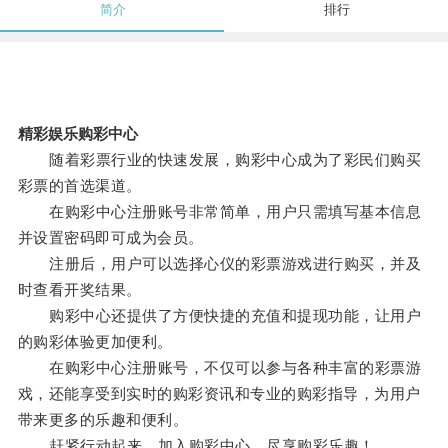
简介
排行
精彩娱乐购彩中心
随着彩票行业的快速发展，购彩中心成为了彩民们购买
彩票的首选渠道。
在购彩中心注册账号非常简单，用户只需填写基本信息
并设置密码即可成为会员。
注册后，用户可以选择心仪的彩票游戏进行购买，并及
时查看开奖结果。
购彩中心还提供了方便快捷的充值和提现功能，让用户
的购彩体验更加便利。
在购彩中心注册账号，不仅可以参与各种丰富的彩票游
戏，还能享受到实时的购彩资讯和专业的购彩指导，为用户
带来更多的乐趣和便利。
赶紧行动起来，加入购彩中心，尽享购彩乐趣！。