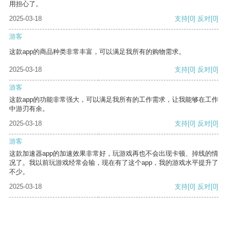
用担心了。
2025-03-18
支持
[0]
反对
[0]
游客
这款app的商品种类非常丰富，可以满足我所有的购物需求。
2025-03-18
支持
[0]
反对
[0]
游客
这款app的功能非常强大，可以满足我所有的工作需求，让我能够在工作
中游刃有余。
2025-03-18
支持
[0]
反对
[0]
游客
这款加速器app的加速效果非常好，玩游戏再也不会出现卡顿、掉线的情
况了。我以前玩游戏经常会输，现在有了这个app，我的游戏水平提升了
不少。
2025-03-18
支持
[0]
反对
[0]