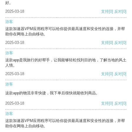
好。
2025-03-18
支持
[0]
反对
[0]
游客
这款加速器VPM应用程序可以给你提供最高速度和安全性的连接，并帮
助你在网络上自由移动。
2025-03-18
支持
[0]
反对
[0]
游客
这款app是我旅行的好帮手，让我能够轻松找到目的地，了解当地的风土
人情。
2025-03-18
支持
[0]
反对
[0]
游客
这款app的物流非常快捷，我下单后很快就能收到商品。
2025-03-18
支持
[0]
反对
[0]
游客
这款加速器VPM应用程序可以给你提供最高速度和安全性的连接，并帮
助你在网络上自由移动。