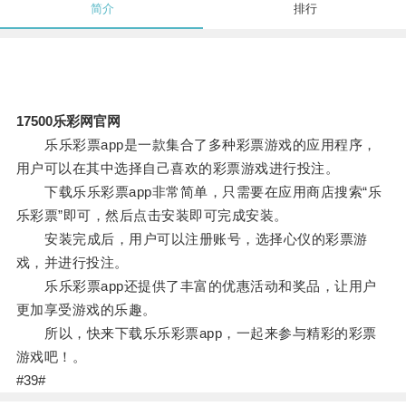
简介
排行
17500乐彩网官网
乐乐彩票app是一款集合了多种彩票游戏的应用程序，
用户可以在其中选择自己喜欢的彩票游戏进行投注。
下载乐乐彩票app非常简单，只需要在应用商店搜索“乐
乐彩票”即可，然后点击安装即可完成安装。
安装完成后，用户可以注册账号，选择心仪的彩票游
戏，并进行投注。
乐乐彩票app还提供了丰富的优惠活动和奖品，让用户
更加享受游戏的乐趣。
所以，快来下载乐乐彩票app，一起来参与精彩的彩票
游戏吧！。
#39#