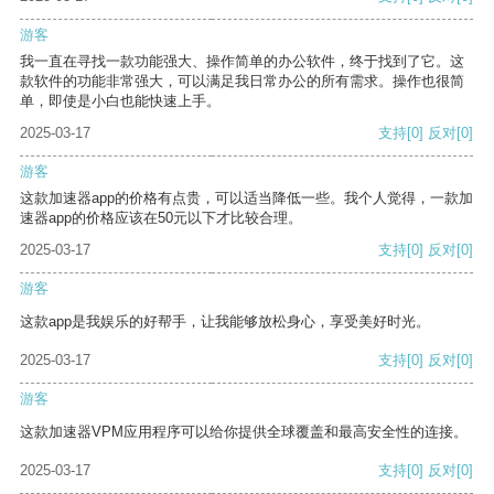
游客
我一直在寻找一款功能强大、操作简单的办公软件，终于找到了它。这
款软件的功能非常强大，可以满足我日常办公的所有需求。操作也很简
单，即使是小白也能快速上手。
2025-03-17
支持
[0]
反对
[0]
游客
这款加速器app的价格有点贵，可以适当降低一些。我个人觉得，一款加
速器app的价格应该在50元以下才比较合理。
2025-03-17
支持
[0]
反对
[0]
游客
这款app是我娱乐的好帮手，让我能够放松身心，享受美好时光。
2025-03-17
支持
[0]
反对
[0]
游客
这款加速器VPM应用程序可以给你提供全球覆盖和最高安全性的连接。
2025-03-17
支持
[0]
反对
[0]