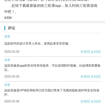
赶快下载最新版的快三彩票app，加入到快三彩票游戏
中吧！。
#39#
评论
游客
这款软件的设计非常人性化，使用起来非常舒服。
2025-03-30
支持
[0]
反对
[0]
游客
这款加速器app的安全性有待提高，可以加强防护措施，比如增加双重验
证。
2025-03-30
支持
[0]
反对
[0]
游客
这款加速器VPM应用程序已经为我们带来了无限的隐私保护和安全性保
护。
2025-03-30
支持
[0]
反对
[0]