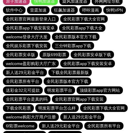
原子加速器
快鸭加速器
旋风加速度器
外网网址导航
软件中心
雷霆加速
狂飙加速器
哔咔漫画
快鸭VPN
全民彩票官网最新登录入口
全民彩票下载大全官网
全民彩票app下载安装安卓
全民彩票app下载大全
welcome登录大厅大发
全民彩票版本官方下载
全民娱乐彩票下载安装
三分钟彩票app下载
全民彩票安卓版
原版699彩票
全民彩票安卓版下载
welcome盈彩购彩大厅广东
全民彩票app下载安装安卓
新人送29元彩金平台
下载全民彩票最新版
全民彩票所有平台
全民彩票版本官方下载
送彩金32元可提款
明发彩票平台
顶级彩票app官方网站
全民彩票平台是真的吗
全民彩票官网app下载安装
下载全民彩票
明发彩票平台怎么样
全民彩票下载大全官网
welcome购彩大厅用户注册
新人送29元彩金平台
6f彩票welcome
新人送29元彩金平台
全民彩票所有平台