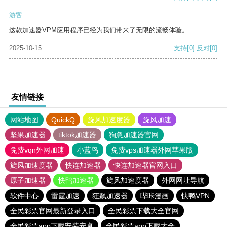
游客
这款加速器VPM应用程序已经为我们带来了无限的流畅体验。
2025-10-15
支持
[0]
反对
[0]
友情链接
网站地图
QuickQ
旋风加速度器
旋风加速
坚果加速器
tiktok加速器
狗急加速器官网
免费vqn外网加速
小蓝鸟
免费vps加速器外网苹果版
旋风加速度器
快连加速器
快连加速器官网入口
原子加速器
快鸭加速器
旋风加速度器
外网网址导航
软件中心
雷霆加速
狂飙加速器
哔咔漫画
快鸭VPN
全民彩票官网最新登录入口
全民彩票下载大全官网
全民彩票app下载安装安卓
全民彩票app下载大全