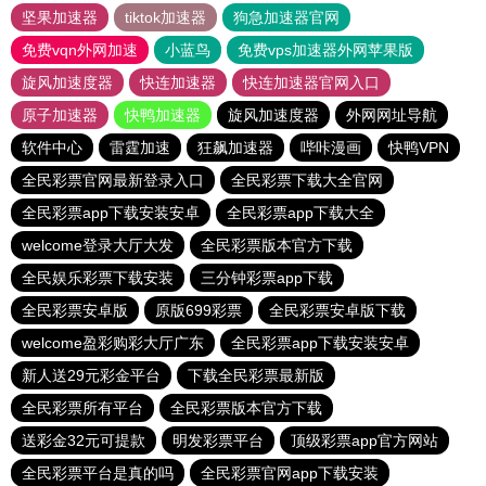
坚果加速器
tiktok加速器
狗急加速器官网
免费vqn外网加速
小蓝鸟
免费vps加速器外网苹果版
旋风加速度器
快连加速器
快连加速器官网入口
原子加速器
快鸭加速器
旋风加速度器
外网网址导航
软件中心
雷霆加速
狂飙加速器
哔咔漫画
快鸭VPN
全民彩票官网最新登录入口
全民彩票下载大全官网
全民彩票app下载安装安卓
全民彩票app下载大全
welcome登录大厅大发
全民彩票版本官方下载
全民娱乐彩票下载安装
三分钟彩票app下载
全民彩票安卓版
原版699彩票
全民彩票安卓版下载
welcome盈彩购彩大厅广东
全民彩票app下载安装安卓
新人送29元彩金平台
下载全民彩票最新版
全民彩票所有平台
全民彩票版本官方下载
送彩金32元可提款
明发彩票平台
顶级彩票app官方网站
全民彩票平台是真的吗
全民彩票官网app下载安装