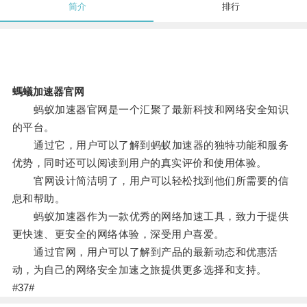
简介
排行
螞蟻加速器官网
蚂蚁加速器官网是一个汇聚了最新科技和网络安全知识
的平台。
通过它，用户可以了解到蚂蚁加速器的独特功能和服务
优势，同时还可以阅读到用户的真实评价和使用体验。
官网设计简洁明了，用户可以轻松找到他们所需要的信
息和帮助。
蚂蚁加速器作为一款优秀的网络加速工具，致力于提供
更快速、更安全的网络体验，深受用户喜爱。
通过官网，用户可以了解到产品的最新动态和优惠活
动，为自己的网络安全加速之旅提供更多选择和支持。
#37#