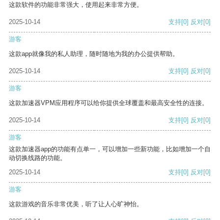
这款软件的功能非常强大，使用起来非常方便。
2025-10-14
支持
[0]
反对
[0]
游客
这款app就像我的私人助理，随时随地为我的办公提供帮助。
2025-10-14
支持
[0]
反对
[0]
游客
这款加速器VPM应用程序可以给你提供全球覆盖和最高安全性的连接。
2025-10-14
支持
[0]
反对
[0]
游客
这款加速器app的功能有点单一，可以增加一些新功能，比如增加一个自
动切换线路的功能。
2025-10-14
支持
[0]
反对
[0]
游客
这款游戏的音乐非常优美，听了让人心旷神怡。