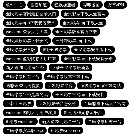
软件中心
雷霆加速
狂飙加速器
哔咔漫画
快鸭VPN
全民彩票官网最新登录入口
全民彩票下载大全官网
全民彩票app下载安装安卓
全民彩票app下载大全
welcome登录大厅大发
全民彩票版本官方下载
全民娱乐彩票下载安装
三分钟彩票app下载
全民彩票安卓版
原版699彩票
全民彩票安卓版下载
welcome盈彩购彩大厅广东
全民彩票app下载安装安卓
新人送29元彩金平台
下载全民彩票最新版
全民彩票所有平台
全民彩票版本官方下载
送彩金32元可提款
明发彩票平台
顶级彩票app官方网站
全民彩票平台是真的吗
全民彩票官网app下载安装
下载全民彩票
明发彩票平台怎么样
全民彩票下载大全官网
welcome购彩大厅用户注册
新人送29元彩金平台
6f彩票welcome
新人送29元彩金平台
全民彩票所有平台
全民彩票安卓版下载
6f彩票welcome