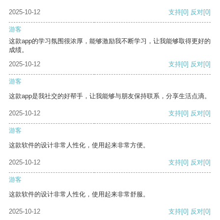
2025-10-12
支持
[0]
反对
[0]
游客
这款app的学习氛围很浓厚，能够激励我不断学习，让我能够取得更好的
成绩。
2025-10-12
支持
[0]
反对
[0]
游客
这款app是我社交的好帮手，让我能够与朋友保持联系，分享生活点滴。
2025-10-12
支持
[0]
反对
[0]
游客
这款软件的设计非常人性化，使用起来非常方便。
2025-10-12
支持
[0]
反对
[0]
游客
这款软件的设计非常人性化，使用起来非常舒服。
2025-10-12
支持
[0]
反对
[0]