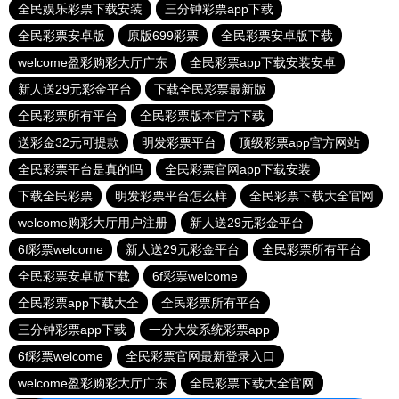
全民娱乐彩票下载安装
三分钟彩票app下载
全民彩票安卓版
原版699彩票
全民彩票安卓版下载
welcome盈彩购彩大厅广东
全民彩票app下载安装安卓
新人送29元彩金平台
下载全民彩票最新版
全民彩票所有平台
全民彩票版本官方下载
送彩金32元可提款
明发彩票平台
顶级彩票app官方网站
全民彩票平台是真的吗
全民彩票官网app下载安装
下载全民彩票
明发彩票平台怎么样
全民彩票下载大全官网
welcome购彩大厅用户注册
新人送29元彩金平台
6f彩票welcome
新人送29元彩金平台
全民彩票所有平台
全民彩票安卓版下载
6f彩票welcome
全民彩票app下载大全
全民彩票所有平台
三分钟彩票app下载
一分大发系统彩票app
6f彩票welcome
全民彩票官网最新登录入口
welcome盈彩购彩大厅广东
全民彩票下载大全官网