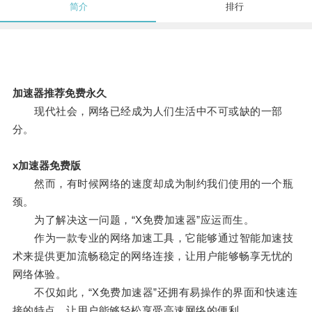
简介
排行
加速器推荐免费永久
现代社会，网络已经成为人们生活中不可或缺的一部
分。
x加速器免费版
然而，有时候网络的速度却成为制约我们使用的一个瓶
颈。
为了解决这一问题，“X免费加速器”应运而生。
作为一款专业的网络加速工具，它能够通过智能加速技
术来提供更加流畅稳定的网络连接，让用户能够畅享无忧的
网络体验。
不仅如此，“X免费加速器”还拥有易操作的界面和快速连
接的特点，让用户能够轻松享受高速网络的便利。