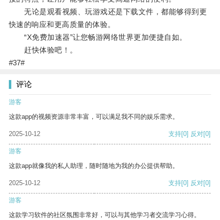
无论是观看视频、玩游戏还是下载文件，都能够得到更
快速的响应和更高质量的体验。
“X免费加速器”让您畅游网络世界更加便捷自如。
赶快体验吧！。
#37#
评论
游客
这款app的视频资源非常丰富，可以满足我不同的娱乐需求。
2025-10-12
支持
[0]
反对
[0]
游客
这款app就像我的私人助理，随时随地为我的办公提供帮助。
2025-10-12
支持
[0]
反对
[0]
游客
这款学习软件的社区氛围非常好，可以与其他学习者交流学习心得。