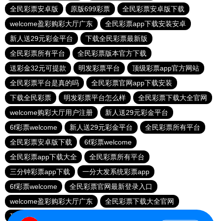
全民彩票安卓版
原版699彩票
全民彩票安卓版下载
welcome盈彩购彩大厅广东
全民彩票app下载安装安卓
新人送29元彩金平台
下载全民彩票最新版
全民彩票所有平台
全民彩票版本官方下载
送彩金32元可提款
明发彩票平台
顶级彩票app官方网站
全民彩票平台是真的吗
全民彩票官网app下载安装
下载全民彩票
明发彩票平台怎么样
全民彩票下载大全官网
welcome购彩大厅用户注册
新人送29元彩金平台
6f彩票welcome
新人送29元彩金平台
全民彩票所有平台
全民彩票安卓版下载
6f彩票welcome
全民彩票app下载大全
全民彩票所有平台
三分钟彩票app下载
一分大发系统彩票app
6f彩票welcome
全民彩票官网最新登录入口
welcome盈彩购彩大厅广东
全民彩票下载大全官网
顶级彩票app官方网站
全民彩票安卓版