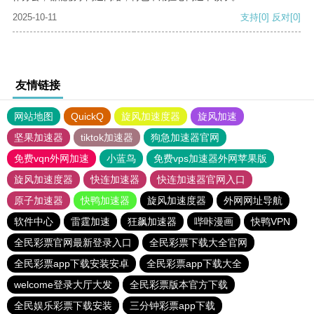
2025-10-11
支持
[0]
反对
[0]
友情链接
网站地图
QuickQ
旋风加速度器
旋风加速
坚果加速器
tiktok加速器
狗急加速器官网
免费vqn外网加速
小蓝鸟
免费vps加速器外网苹果版
旋风加速度器
快连加速器
快连加速器官网入口
原子加速器
快鸭加速器
旋风加速度器
外网网址导航
软件中心
雷霆加速
狂飙加速器
哔咔漫画
快鸭VPN
全民彩票官网最新登录入口
全民彩票下载大全官网
全民彩票app下载安装安卓
全民彩票app下载大全
welcome登录大厅大发
全民彩票版本官方下载
全民娱乐彩票下载安装
三分钟彩票app下载