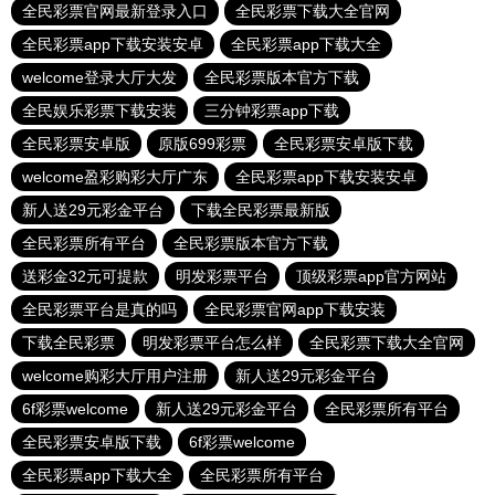
全民彩票官网最新登录入口
全民彩票下载大全官网
全民彩票app下载安装安卓
全民彩票app下载大全
welcome登录大厅大发
全民彩票版本官方下载
全民娱乐彩票下载安装
三分钟彩票app下载
全民彩票安卓版
原版699彩票
全民彩票安卓版下载
welcome盈彩购彩大厅广东
全民彩票app下载安装安卓
新人送29元彩金平台
下载全民彩票最新版
全民彩票所有平台
全民彩票版本官方下载
送彩金32元可提款
明发彩票平台
顶级彩票app官方网站
全民彩票平台是真的吗
全民彩票官网app下载安装
下载全民彩票
明发彩票平台怎么样
全民彩票下载大全官网
welcome购彩大厅用户注册
新人送29元彩金平台
6f彩票welcome
新人送29元彩金平台
全民彩票所有平台
全民彩票安卓版下载
6f彩票welcome
全民彩票app下载大全
全民彩票所有平台