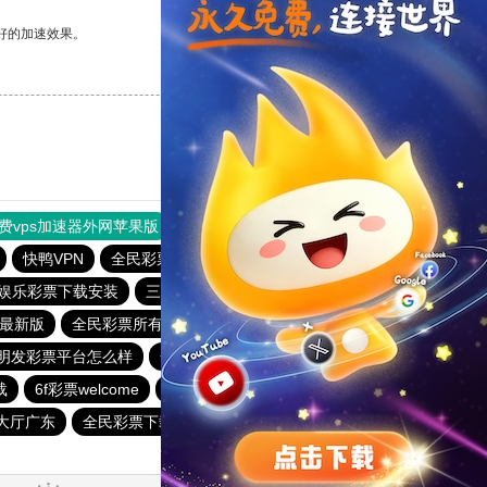
好的加速效果。
支持
[0]
反对
[0]
费vps加速器外网苹果版
旋风加速度器
快连加速器
快鸭VPN
全民彩票官网最新登录入口
娱乐彩票下载安装
三分钟彩票app下载
全民彩票安卓版
最新版
全民彩票所有平台
全民彩票版本官方下载
明发彩票平台怎么样
全民彩票下载大全官网
载
6f彩票welcome
全民彩票app下载大全
彩大厅广东
全民彩票下载大全官网
顶级彩票app官方网站