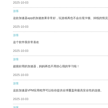
2025-10-03
游客
这款加速器app的加速效果非常好，玩游戏再也不会出现卡顿、掉线的情况
2025-10-03
游客
这个软件我非常喜欢
2025-10-03
游客
超级好用的加速器，妈妈再也不用担心我的学习啦！
2025-10-03
游客
这款加速器VPM应用程序可以给你提供全球覆盖和最高安全性的连接。
2025-10-03
游客