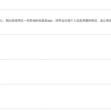
放心。我以前使用过一些其他的加速器app，经常会出现个人信息泄露的情况，这让我