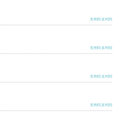
支持
[0]
反对
[0]
支持
[0]
反对
[0]
支持
[0]
反对
[0]
支持
[0]
反对
[0]