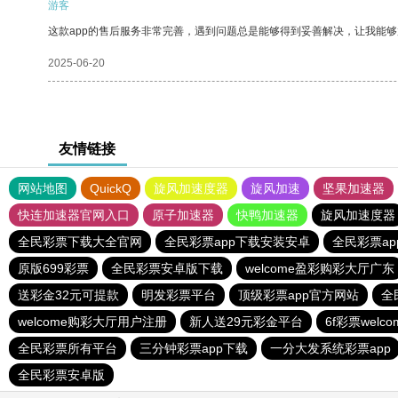
游客
这款app的售后服务非常完善，遇到问题总是能够得到妥善解决，让我能
2025-06-20
友情链接
网站地图
QuickQ
旋风加速度器
旋风加速
坚果加速器
快连加速器官网入口
原子加速器
快鸭加速器
旋风加速度器
全民彩票下载大全官网
全民彩票app下载安装安卓
全民彩票a
原版699彩票
全民彩票安卓版下载
welcome盈彩购彩大厅广东
送彩金32元可提款
明发彩票平台
顶级彩票app官方网站
全
welcome购彩大厅用户注册
新人送29元彩金平台
6f彩票welco
全民彩票所有平台
三分钟彩票app下载
一分大发系统彩票app
全民彩票安卓版