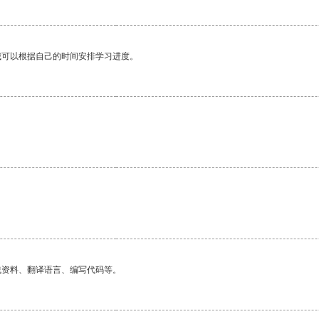
我可以根据自己的时间安排学习进度。
找资料、翻译语言、编写代码等。