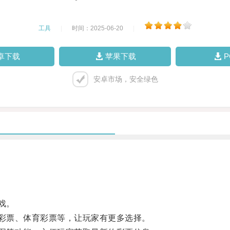
工具
|
时间：2025-06-20
|
卓下载
苹果下载
安卓市场，安全绿色
戏。
彩票、体育彩票等，让玩家有更多选择。