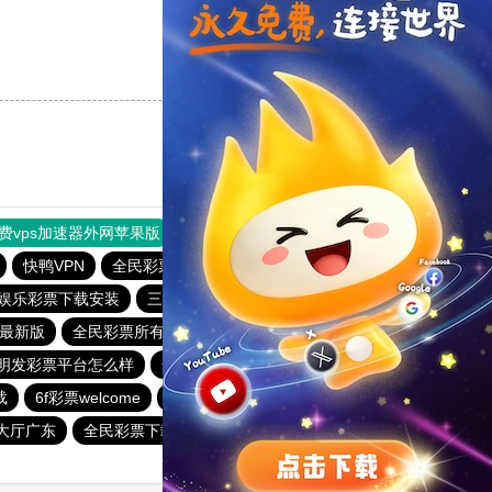
支持
[0]
反对
[0]
费vps加速器外网苹果版
旋风加速度器
快连加速器
快鸭VPN
全民彩票官网最新登录入口
娱乐彩票下载安装
三分钟彩票app下载
全民彩票安卓版
最新版
全民彩票所有平台
全民彩票版本官方下载
明发彩票平台怎么样
全民彩票下载大全官网
载
6f彩票welcome
全民彩票app下载大全
彩大厅广东
全民彩票下载大全官网
顶级彩票app官方网站