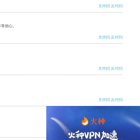
支持
[0]
反对
[0]
非常担心。
支持
[0]
反对
[0]
支持
[0]
反对
[0]
支持
[0]
反对
[0]
支持
[0]
反对
[0]