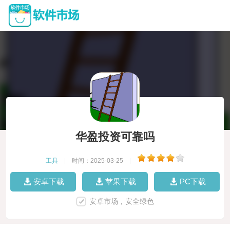
华盈投资可靠吗
工具
|
时间：2025-03-25
|
安卓下载
苹果下载
PC下载
安卓市场，安全绿色