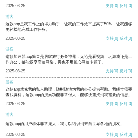
2025-03-25
支持
[0]
反对
[0]
游客
这款app是我工作上的得力助手，让我的工作效率提高了50%，让我能够
更轻松地完成工作任务。
2025-03-25
支持
[0]
反对
[0]
游客
这款加速器app简直是居家旅行必备神器，无论是看视频、玩游戏还是工
作办公，都能畅享高速网络，再也不用担心网速卡顿了。
2025-03-25
支持
[0]
反对
[0]
游客
这款app就像我的私人助理，随时随地为我的办公提供帮助。我经常需要
查找资料，这款app的搜索功能非常强大，能够快速找到我需要的信息。
2025-03-25
支持
[0]
反对
[0]
游客
这款app的用户群体非常庞大，我可以结识到来自世界各地的朋友。
2025-03-25
支持
[0]
反对
[0]