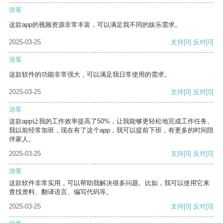
游客
这款app的视频资源非常丰富，可以满足我不同的娱乐需求。
2025-03-25
支持
[0]
反对
[0]
游客
这款软件的功能非常强大，可以满足我日常使用的需求。
2025-03-25
支持
[0]
反对
[0]
游客
这款app让我的工作效率提高了50%，让我能够更轻松地完成工作任务。
我以前经常加班，现在有了这个app，我可以提前下班，有更多的时间陪
伴家人。
2025-03-25
支持
[0]
反对
[0]
游客
这款软件非常实用，可以帮助我解决很多问题。比如，我可以使用它来
查找资料、翻译语言、编写代码等。
2025-03-25
支持
[0]
反对
[0]