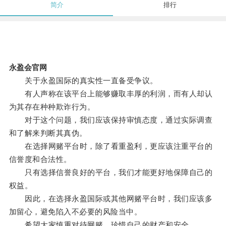
简介
排行
永盈会官网
关于永盈国际的真实性一直备受争议。
有人声称在该平台上能够赚取丰厚的利润，而有人却认
为其存在种种欺诈行为。
对于这个问题，我们应该保持审慎态度，通过实际调查
和了解来判断其真伪。
在选择网赌平台时，除了看重盈利，更应该注重平台的
信誉度和合法性。
只有选择信誉良好的平台，我们才能更好地保障自己的
权益。
因此，在选择永盈国际或其他网赌平台时，我们应该多
加留心，避免陷入不必要的风险当中。
希望大家慎重对待网赌，珍惜自己的财产和安全。