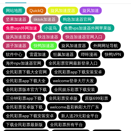
网站地图
QuickQ
旋风加速度器
旋风加速
坚果加速器
tiktok加速器
狗急加速器官网
免费vqn外网加速
小蓝鸟
免费vps加速器外网苹果版
旋风加速度器
快连加速器
快连加速器官网入口
原子加速器
快鸭加速器
旋风加速度器
外网网址导航
软件中心
雷霆加速
狂飙加速器
哔咔漫画
快鸭VPN
海外npv加速器官网
全民彩票官网最新登录入口
全民彩票下载大全官网
全民彩票app下载安装安卓
全民彩票app下载大全
welcome登录大厅大发
全民彩票版本官方下载
全民娱乐彩票下载安装
三分钟彩票app下载
全民彩票安卓版
原版699彩票
全民彩票安卓版下载
welcome盈彩购彩大厅广东
全民彩票app下载安装安卓
新人送29元彩金平台
下载全民彩票最新版
全民彩票所有平台