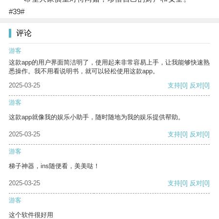
#39#
评论
游客
这款app的用户界面简洁明了，使用起来非常容易上手，让我能够快速熟
悉操作。我不用看说明书，就可以轻松使用这款app。
2025-03-25
支持
[0]
反对
[0]
游客
这款app就像我的娱乐小助手，随时随地为我的娱乐提供帮助。
2025-03-25
支持
[0]
反对
[0]
游客
梯子神器，ins随便看，美美哒！
2025-03-25
支持
[0]
反对
[0]
游客
这个软件很好用