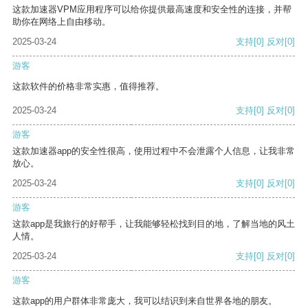
这款加速器VPM应用程序可以给你提供最高速度和安全性的连接，并帮
助你在网络上自由移动。
2025-03-24
支持
[0]
反对
[0]
游客
这款软件的价格非常实惠，值得推荐。
2025-03-24
支持
[0]
反对
[0]
游客
这款加速器app的安全性很高，使用过程中不会泄露个人信息，让我非常
放心。
2025-03-24
支持
[0]
反对
[0]
游客
这款app是我旅行的好帮手，让我能够轻松找到目的地，了解当地的风土
人情。
2025-03-24
支持
[0]
反对
[0]
游客
这款app的用户群体非常庞大，我可以结识到来自世界各地的朋友。