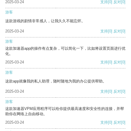
2025-03-24
支持
[0]
反对
[0]
游客
这款游戏的剧情非常感人，让我久久不能忘怀。
2025-03-24
支持
[0]
反对
[0]
游客
这款加速器app的操作有点复杂，可以简化一下，比如将设置页面进行优
化。
2025-03-24
支持
[0]
反对
[0]
游客
这款app就像我的私人助理，随时随地为我的办公提供帮助。
2025-03-24
支持
[0]
反对
[0]
游客
这款加速器VPM应用程序可以给你提供最高速度和安全性的连接，并帮
助你在网络上自由移动。
2025-03-24
支持
[0]
反对
[0]