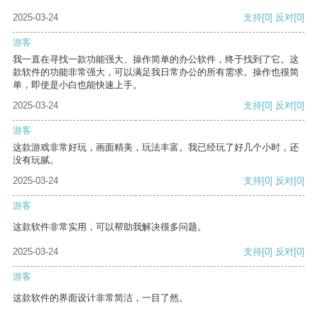
2025-03-24
支持
[0]
反对
[0]
游客
我一直在寻找一款功能强大、操作简单的办公软件，终于找到了它。这
款软件的功能非常强大，可以满足我日常办公的所有需求。操作也很简
单，即使是小白也能快速上手。
2025-03-24
支持
[0]
反对
[0]
游客
这款游戏非常好玩，画面精美，玩法丰富。我已经玩了好几个小时，还
没有玩腻。
2025-03-24
支持
[0]
反对
[0]
游客
这款软件非常实用，可以帮助我解决很多问题。
2025-03-24
支持
[0]
反对
[0]
游客
这款软件的界面设计非常简洁，一目了然。