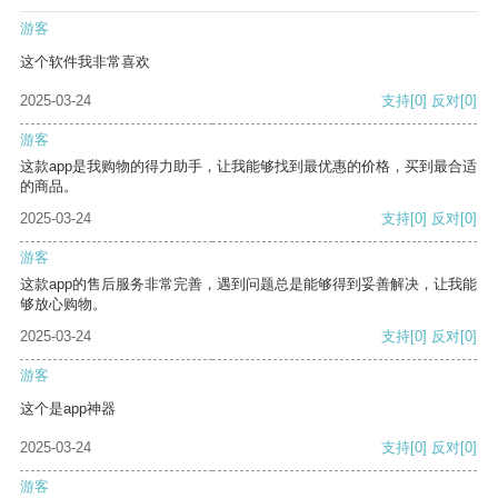
游客
这个软件我非常喜欢
2025-03-24
支持
[0]
反对
[0]
游客
这款app是我购物的得力助手，让我能够找到最优惠的价格，买到最合适
的商品。
2025-03-24
支持
[0]
反对
[0]
游客
这款app的售后服务非常完善，遇到问题总是能够得到妥善解决，让我能
够放心购物。
2025-03-24
支持
[0]
反对
[0]
游客
这个是app神器
2025-03-24
支持
[0]
反对
[0]
游客