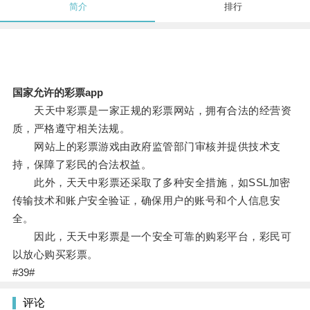
简介
排行
国家允许的彩票app
天天中彩票是一家正规的彩票网站，拥有合法的经营资
质，严格遵守相关法规。
网站上的彩票游戏由政府监管部门审核并提供技术支
持，保障了彩民的合法权益。
此外，天天中彩票还采取了多种安全措施，如SSL加密
传输技术和账户安全验证，确保用户的账号和个人信息安
全。
因此，天天中彩票是一个安全可靠的购彩平台，彩民可
以放心购买彩票。
#39#
评论