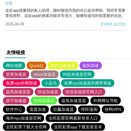
游客
这款app就像我的私人助理，随时随地为我的办公提供帮助。我经常需要
查找资料，这款app的搜索功能非常强大，能够快速找到我需要的信息。
2025-04-08
支持
[0]
反对
[0]
友情链接
网站地图
QuickQ
旋风加速度器
旋风加速
坚果加速器
tiktok加速器
狗急加速器官网
免费vqn外网加速
小蓝鸟
免费vps加速器外网苹果版
旋风加速度器
快连加速器
快连加速器官网入口
原子加速器
快鸭加速器
旋风加速度器
外网网址导航
软件中心
雷霆加速
狂飙加速器
哔咔漫画
快鸭VPN
海外npv加速器官网
全民彩票官网最新登录入口
全民彩票下载大全官网
全民彩票app下载安装安卓