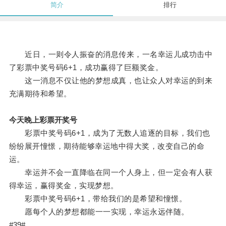
简介
排行
近日，一则令人振奋的消息传来，一名幸运儿成功击中
了彩票中奖号码6+1，成功赢得了巨额奖金。
这一消息不仅让他的梦想成真，也让众人对幸运的到来
充满期待和希望。
今天晚上彩票开奖号
彩票中奖号码6+1，成为了无数人追逐的目标，我们也
纷纷展开憧憬，期待能够幸运地中得大奖，改变自己的命
运。
幸运并不会一直降临在同一个人身上，但一定会有人获
得幸运，赢得奖金，实现梦想。
彩票中奖号码6+1，带给我们的是希望和憧憬。
愿每个人的梦想都能一一实现，幸运永远伴随。
#39#