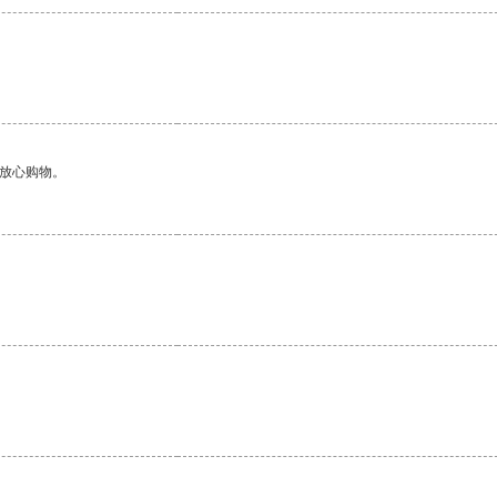
够放心购物。