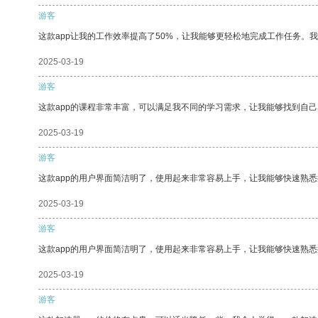
游客
这款app让我的工作效率提高了50%，让我能够更轻松地完成工作任务。
2025-03-19
游客
这款app的课程非常丰富，可以满足我不同的学习需求，让我能够找到自
2025-03-19
游客
这款app的用户界面简洁明了，使用起来非常容易上手，让我能够快速熟
2025-03-19
游客
这款app的用户界面简洁明了，使用起来非常容易上手，让我能够快速熟悉
2025-03-19
游客