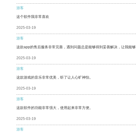
游客
这个软件我非常喜欢
2025-03-19
游客
这款app的售后服务非常完善，遇到问题总是能够得到妥善解决，让我能
2025-03-19
游客
这款游戏的音乐非常优美，听了让人心旷神怡。
2025-03-19
游客
这款软件的功能非常强大，使用起来非常方便。
2025-03-19
游客