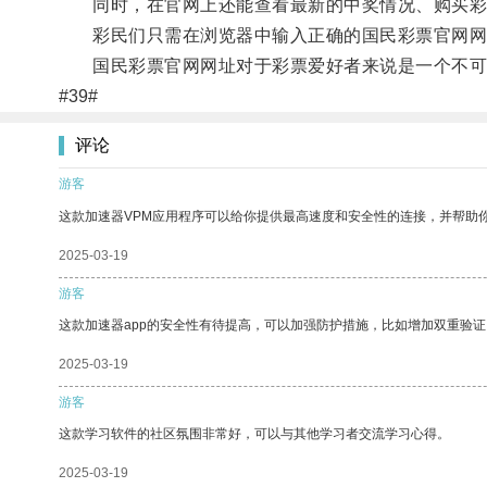
同时，在官网上还能查看最新的中奖情况、购买彩
彩民们只需在浏览器中输入正确的国民彩票官网网
国民彩票官网网址对于彩票爱好者来说是一个不可
#39#
评论
游客
这款加速器VPM应用程序可以给你提供最高速度和安全性的连接，并帮助
2025-03-19
游客
这款加速器app的安全性有待提高，可以加强防护措施，比如增加双重验证
2025-03-19
游客
这款学习软件的社区氛围非常好，可以与其他学习者交流学习心得。
2025-03-19