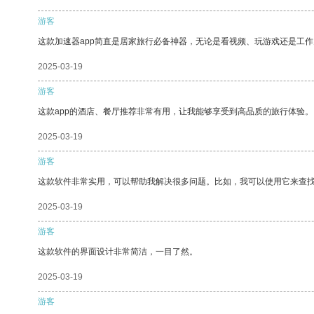
游客
这款加速器app简直是居家旅行必备神器，无论是看视频、玩游戏还是工
2025-03-19
游客
这款app的酒店、餐厅推荐非常有用，让我能够享受到高品质的旅行体验。
2025-03-19
游客
这款软件非常实用，可以帮助我解决很多问题。比如，我可以使用它来查
2025-03-19
游客
这款软件的界面设计非常简洁，一目了然。
2025-03-19
游客