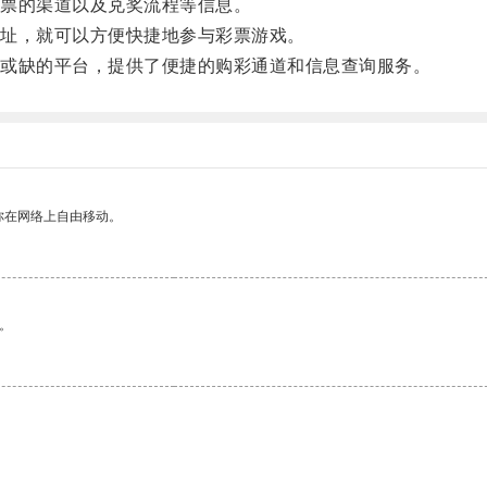
票的渠道以及兑奖流程等信息。
址，就可以方便快捷地参与彩票游戏。
或缺的平台，提供了便捷的购彩通道和信息查询服务。
你在网络上自由移动。
。